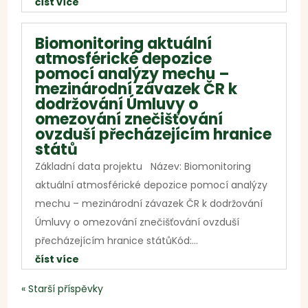
číst více
Biomonitoring aktuální
atmosférické depozice
pomocí analýzy mechu –
mezinárodní závazek ČR k
dodržování Úmluvy o
omezování znečišťování
ovzduší přecházejícím hranice
států
Základní data projektu Název: Biomonitoring
aktuální atmosférické depozice pomocí analýzy
mechu – mezinárodní závazek ČR k dodržování
Úmluvy o omezování znečišťování ovzduší
přecházejícím hranice státůKód:...
číst více
« Starší příspěvky