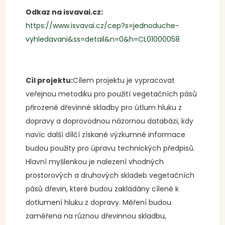
Odkaz na isvavai.cz:
https://www.isvavai.cz/cep?s=jednoduche-
vyhledavani&ss=detail&n=0&h=CL01000058
Cíl projektu:
Cílem projektu je vypracovat
veřejnou metodiku pro použití vegetačních pásů
přirozené dřevinné skladby pro útlum hluku z
dopravy a doprovodnou názornou databázi, kdy
navíc další dílčí získané výzkumné informace
budou použity pro úpravu technických předpisů.
Hlavní myšlenkou je nalezení vhodných
prostorových a druhových skladeb vegetačních
pásů dřevin, které budou zakládány cíleně k
dotlumení hluku z dopravy. Měření budou
zaměřena na různou dřevinnou skladbu,