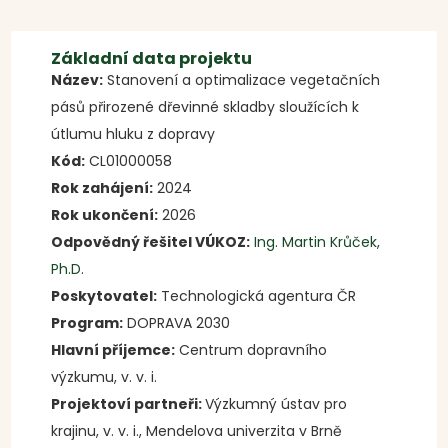
Základní data projektu
Název:
Stanovení a optimalizace vegetačních
pásů přirozené dřevinné skladby sloužících k
útlumu hluku z dopravy
Kód:
CL01000058
Rok zahájení:
2024
Rok ukončení:
2026
Odpovědný řešitel VÚKOZ:
Ing. Martin Krůček,
Ph.D.
Poskytovatel:
Technologická agentura ČR
Program:
DOPRAVA 2030
Hlavní příjemce:
Centrum dopravního
výzkumu, v. v. i.
Projektoví partneři:
Výzkumný ústav pro
krajinu, v. v. i., Mendelova univerzita v Brně