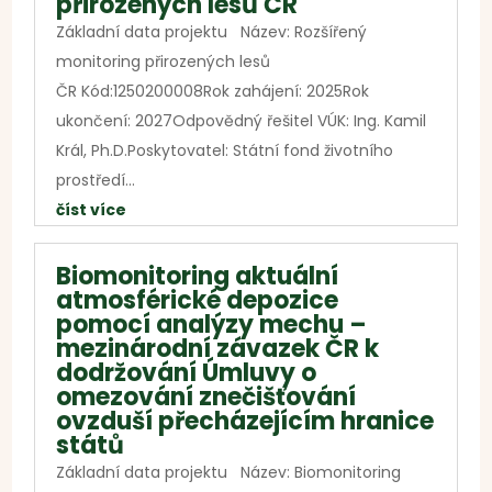
přirozených lesů ČR
Základní data projektu Název: Rozšířený
monitoring přirozených lesů
ČR Kód:1250200008Rok zahájení: 2025Rok
ukončení: 2027Odpovědný řešitel VÚK: Ing. Kamil
Král, Ph.D.Poskytovatel: Státní fond životního
prostředí...
číst více
Biomonitoring aktuální
atmosférické depozice
pomocí analýzy mechu –
mezinárodní závazek ČR k
dodržování Úmluvy o
omezování znečišťování
ovzduší přecházejícím hranice
států
Základní data projektu Název: Biomonitoring