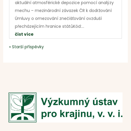
aktuální atmosférické depozice pomocí analýzy
mechu – mezinárodní závazek ČR k dodržování
Úmluvy o omezování znečišťování ovzduší
přecházejícím hranice státůKód:...
číst více
« Starší příspěvky