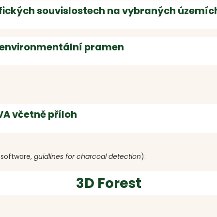
rafických souvislostech na vybraných územíc
o-environmentální pramen
 včetně příloh
 software,
guidlines for charcoal detection
):
3D Forest