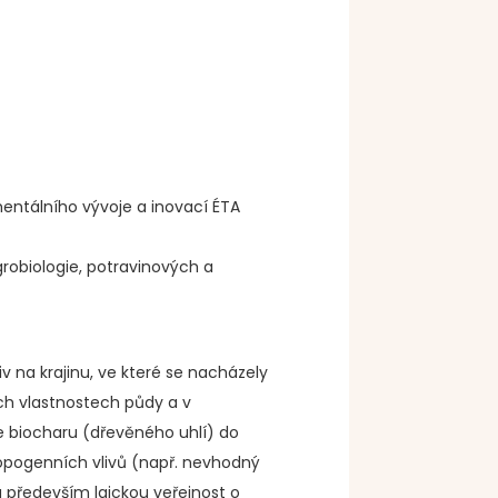
ntálního vývoje a inovací ÉTA
agrobiologie, potravinových a
iv na krajinu, ve které se nacházely
ých vlastnostech půdy a v
e biocharu (dřevěného uhlí) do
pogenních vlivů (např. nevhodný
 především laickou veřejnost o