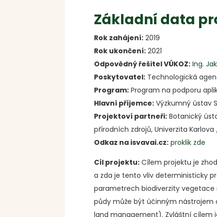
Základní data pr
Rok zahájení:
2019
Rok ukončení:
2021
Odpovědný řešitel VÚKOZ:
Ing. Ja
Poskytovatel:
Technologická agen
Program:
Program na podporu apli
Hlavní příjemce:
Výzkumný ústav Sil
Projektoví partneři:
Botanický ústa
přírodních zdrojů, Univerzita Karlova
Odkaz na isvavai.cz:
proklik zde
Cíl projektu:
Cílem projektu je zhod
a zda je tento vliv deterministicky
parametrech biodiverzity vegetace 
půdy může být účinným nástrojem a
land management). Zvláštní cílem je