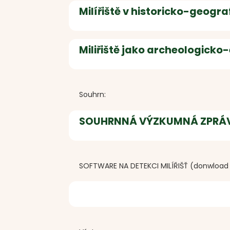
Milířiště v historicko-geog
Miliřiště jako archeologick
Souhrn:
SOUHRNNÁ VÝZKUMNÁ ZPRÁVA
SOFTWARE NA DETEKCI MILÍŘIŠŤ (donwload