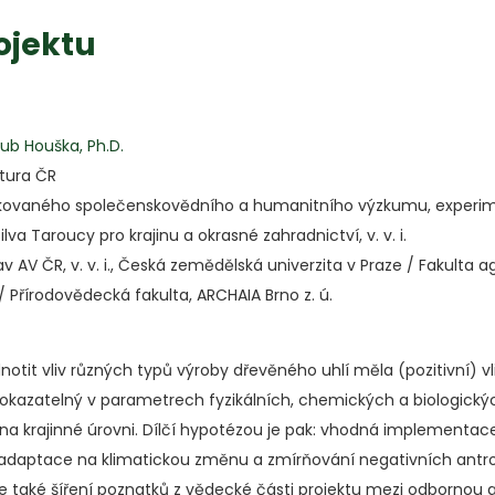
ojektu
kub Houška, Ph.D.
tura ČR
kovaného společenskovědního a humanitního výzkumu, experime
va Taroucy pro krajinu a okrasné zahradnictví, v. v. i.
v AV ČR, v. v. i., Česká zemědělská univerzita v Praze / Fakulta 
 / Přírodovědecká fakulta, ARCHAIA Brno z. ú.
notit vliv různých typů výroby dřevěného uhlí měla (pozitivní) vl
 prokazatelný v parametrech fyzikálních, chemických a biologick
na krajinné úrovni. Dílčí hypotézou je pak: vhodná implementac
daptace na klimatickou změnu a zmírňování negativních antro
 také šíření poznatků z vědecké části projektu mezi odbornou a