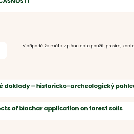
UČASNOSTI
V případě, že máte v plánu data použít, prosím, kont
cké doklady – historicko-archeologický pohl
cts of biochar application on forest soils