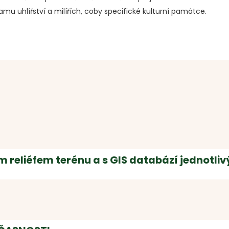
u uhlířství a milířích, coby specifické kulturní památce.
reliéfem terénu a s GIS databází jednotlivý