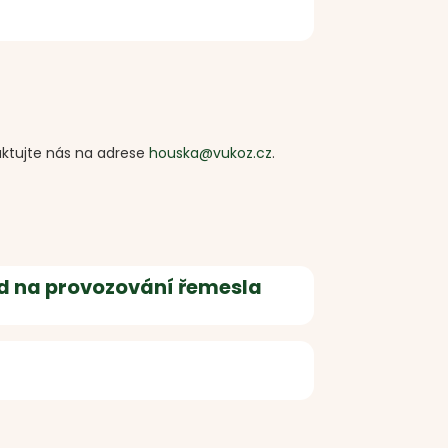
aktujte nás na adrese
houska@vukoz.cz
.
ed na provozování řemesla