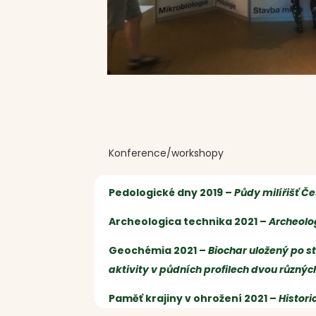
Konference/workshopy
Pedologické dny 2019 –
Půdy milířišť Č
Archeologica technika 2021 –
Archeolo
Geochémia 2021 –
Biochar uložený po sta
aktivity v půdních profilech dvou různýc
Paměť krajiny v ohrožení 2021 –
Histori