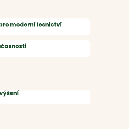
 pro moderní lesnictví
oučasnosti
zvýšení