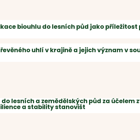
kace biouhlu do lesních půd jako příležitost
 dřevěného uhlí v krajině a jejich význam v s
 do lesních a zemědělských půd za účelem 
ilience a stability stanovišt