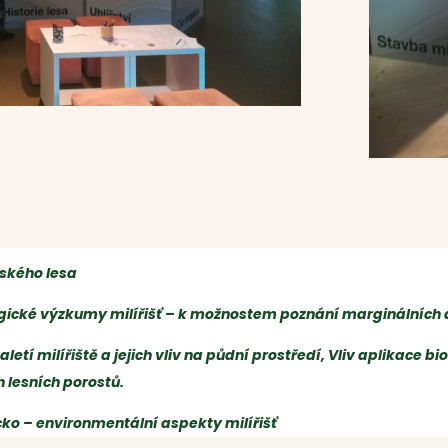
eského lesa
gické výzkumy milířišť – k možnostem poznání marginálních
letí milířiště a jejich vliv na půdní prostředí,
Vliv aplikace b
h lesních porostů.
cko – environmentální aspekty milířišť