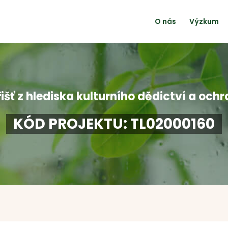
O nás
Výzkum
řišť z hlediska kulturního dědictví a ochr
KÓD PROJEKTU: TL02000160