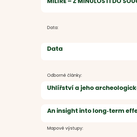
MILÍŘE – Z MINULOSTI DO SO
Data:
Data
Odborné články:
Uhlířství a jeho archeologi
An insight into long‐term effe
Mapové výstupy: