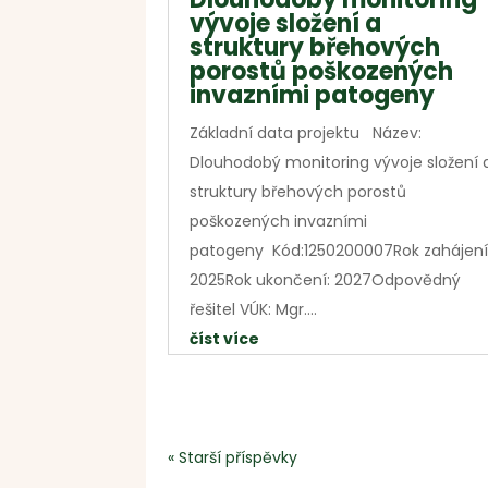
vývoje složení a
struktury břehových
porostů poškozených
invazními patogeny
Základní data projektu Název:
Dlouhodobý monitoring vývoje složení 
struktury břehových porostů
poškozených invazními
patogeny Kód:1250200007Rok zahájení
2025Rok ukončení: 2027Odpovědný
řešitel VÚK: Mgr....
číst více
« Starší příspěvky