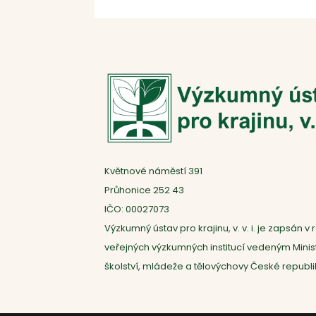
Květnové náměstí 391
Průhonice 252 43
IČO: 00027073
Výzkumný ústav pro krajinu, v. v. i. je zapsán v r
veřejných výzkumných institucí vedeným Mini
školství, mládeže a tělovýchovy České republi