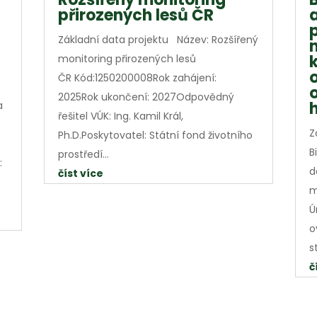
přirozených lesů ČR
Základní data projektu Název: Rozšířený
monitoring přirozených lesů
ČR Kód:1250200008Rok zahájení:
2025Rok ukončení: 2027Odpovědný
a
řešitel VÚK: Ing. Kamil Král,
Z
Ph.D.Poskytovatel: Státní fond životního
B
prostředí...
:
d
číst více
m
Ú
o
s
č