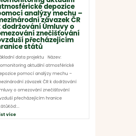
atmosférické depozice
pomocí analýzy mechu –
mezinárodní závazek ČR
k dodržování Úmluvy o
omezování znečišťování
ovzduší přecházejícím
hranice států
ákladní data projektu Název:
iomonitoring aktuální atmosférické
epozice pomocí analýzy mechu –
ezinárodní závazek ČR k dodržování
mluvy o omezování znečišťování
vzduší přecházejícím hranice
tátůKód:...
íst více