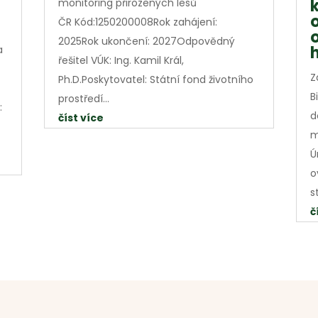
monitoring přirozených lesů
ČR Kód:1250200008Rok zahájení:
2025Rok ukončení: 2027Odpovědný
a
řešitel VÚK: Ing. Kamil Král,
Z
Ph.D.Poskytovatel: Státní fond životního
B
prostředí...
:
d
číst více
m
Ú
o
s
č