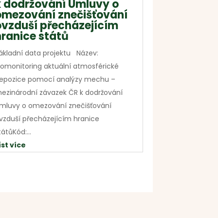
k dodržování Úmluvy o
omezování znečišťování
ovzduší přecházejícím
hranice států
ákladní data projektu Název:
iomonitoring aktuální atmosférické
epozice pomocí analýzy mechu –
ezinárodní závazek ČR k dodržování
mluvy o omezování znečišťování
vzduší přecházejícím hranice
tátůKód:...
íst více