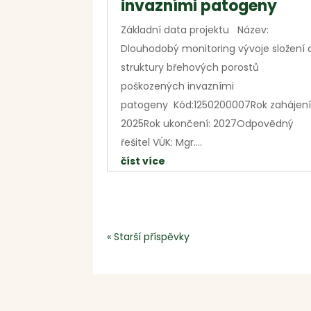
invazními patogeny
Základní data projektu Název:
Dlouhodobý monitoring vývoje složení 
struktury břehových porostů
poškozených invazními
patogeny Kód:1250200007Rok zahájení
2025Rok ukončení: 2027Odpovědný
řešitel VÚK: Mgr....
číst více
« Starší příspěvky