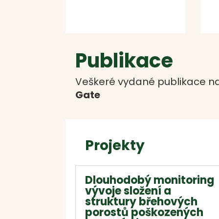
Publikace
Veškeré vydané publikace na
Gate
Projekty
Dlouhodobý monitoring
vývoje složení a
struktury břehových
porostů poškozených