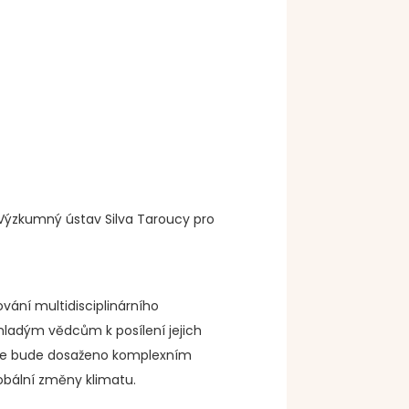
., Výzkumný ústav Silva Taroucy pro
ání multidisciplinárního
ladým vědcům k posílení jejich
 Cíle bude dosaženo komplexním
bální změny klimatu.