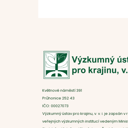
Květnové náměstí 391
Průhonice 252 43
IČO: 00027073
Výzkumný ústav pro krajinu, v. v. i. je zapsán v r
veřejných výzkumných institucí vedeným Mini