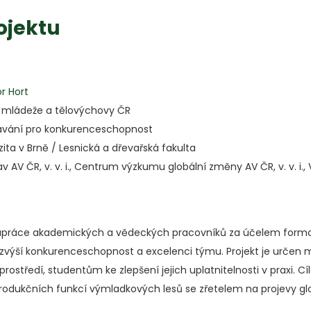
ojektu
or Hort
í, mládeže a tělovýchovy ČR
ávání pro konkurenceschopnost
ita v Brně / Lesnická a dřevařská fakulta
v AV ČR, v. v. i., Centrum výzkumu globální změny AV ČR, v. v. i
olupráce akademických a vědeckých pracovníků za účelem formov
výší konkurenceschopnost a excelenci týmu. Projekt je určen m
rostředí, studentům ke zlepšení jejich uplatnitelnosti v praxi.
dukčních funkcí výmladkových lesů se zřetelem na projevy glo