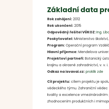
Základní data pr
Rok zahájení:
2012
Rok ukončení:
2015
Odpovědný řešitel VÚKOZ:
Ing. Lib
Poskytovatel:
Ministerstvo školstv
Program:
Operační program Vzděl
Hlavní příjemce:
Mendelova univerz
Projektoví partneři:
Botanický ústa
krajinu a okrasné zahradnictví, v. v. i.
Odkaz na isvavai.cz:
proklik zde
Cíl projektu:
cílem projektu je sp
vědeckého týmu. Zahraniční vědec z
kvality a excelence vmezinárodním p
zhodnocením produkčních i mimopro