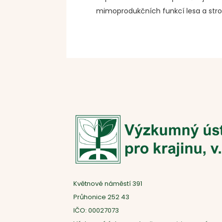
mimoprodukčních funkcí lesa a str
Květnové náměstí 391
Průhonice 252 43
IČO: 00027073