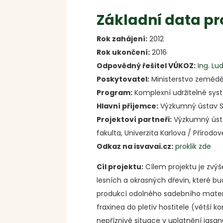
Základní data pr
Rok zahájení:
2012
Rok ukončení:
2016
Odpovědný řešitel VÚKOZ:
Ing. L
Poskytovatel:
Ministerstvo zemědě
Program:
Komplexní udržitelné sys
Hlavní příjemce:
Výzkumný ústav Sil
Projektoví partneři:
Výzkumný ústav
fakulta, Univerzita Karlova / Přírodov
Odkaz na isvavai.cz:
proklik zde
Cíl projektu:
Cílem projektu je zvý
lesních a okrasných dřevin, které bu
produkcí odolného sadebního materi
fraxinea do pletiv hostitele (větší
nepříznivé situace v uplatnění jasa