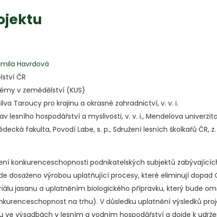
ojektu
udmila Havrdová
lství ČR
témy v zemědělství (KUS)
va Taroucy pro krajinu a okrasné zahradnictví, v. v. i.
 lesního hospodářství a myslivosti, v. v. i., Mendelova univerzit
ědecká fakulta, Povodí Labe, s. p., Sdružení lesních školkařů ČR, z. 
šení konkurenceschopnosti podnikatelských subjektů zabývající
de dosaženo výrobou uplatňující procesy, které eliminují dopad 
álu jasanu a uplatněním biologického přípravku, který bude o
 konkurenceschopnost na trhu). V důsledku uplatnění výsledků pro
nu ve výsadbách v lesním a vodním hospodářství a dojde k udržen