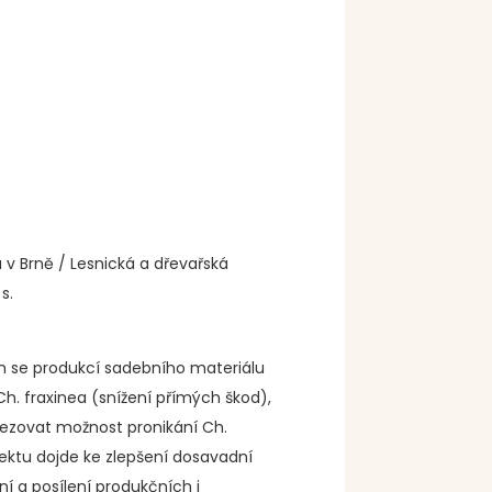
a v Brně / Lesnická a dřevařská
s.
ch se produkcí sadebního materiálu
Ch. fraxinea (snížení přímých škod),
mezovat možnost pronikání Ch.
jektu dojde ke zlepšení dosavadní
í a posílení produkčních i