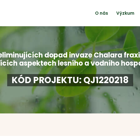
O nás
Výzkum
eliminujících dopad invaze Chalara fraxi
ících aspektech lesního a vodního hosp
KÓD PROJEKTU: QJ1220218