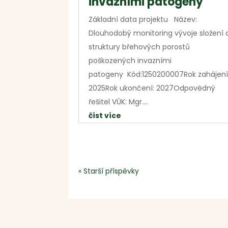
invazními patogeny
Základní data projektu Název:
Dlouhodobý monitoring vývoje složení 
struktury břehových porostů
poškozených invazními
patogeny Kód:1250200007Rok zahájení
2025Rok ukončení: 2027Odpovědný
řešitel VÚK: Mgr....
číst více
« Starší příspěvky