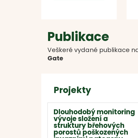
Publikace
Veškeré vydané publikace na
Gate
Projekty
Dlouhodobý monitoring
vývoje složení a
struktury břehových
porostů poškozených