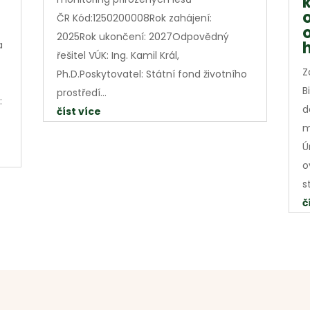
ČR Kód:1250200008Rok zahájení:
2025Rok ukončení: 2027Odpovědný
a
řešitel VÚK: Ing. Kamil Král,
Z
Ph.D.Poskytovatel: Státní fond životního
B
prostředí...
:
d
číst více
m
Ú
o
s
č