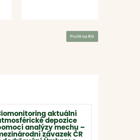
Profil na RG
Biomonitoring aktuální
atmosférické depozice
pomocí analýzy mechu –
mezinárodní závazek ČR