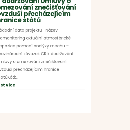
k dodržování Úmluvy o
omezování znečišťování
ovzduší přecházejícím
hranice států
ákladní data projektu Název:
iomonitoring aktuální atmosférické
epozice pomocí analýzy mechu –
ezinárodní závazek ČR k dodržování
mluvy o omezování znečišťování
vzduší přecházejícím hranice
tátůKód:...
íst více