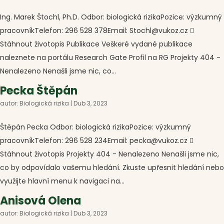
Ing. Marek Štochl, Ph.D. Odbor: biologická rizikaPozice: výzkumný
pracovníkTelefon: 296 528 378Email: Stochl@vukoz.cz 
Stáhnout životopis Publikace Veškeré vydané publikace
naleznete na portálu Research Gate Profil na RG Projekty 404 -
Nenalezeno Nenašli jsme nic, co...
Pecka Štěpán
autor:
Biologická rizika
|
Dub 3, 2023
Štěpán Pecka Odbor: biologická rizikaPozice: výzkumný
pracovníkTelefon: 296 528 234Email: pecka@vukoz.cz 
Stáhnout životopis Projekty 404 - Nenalezeno Nenašli jsme nic,
co by odpovídalo vašemu hledání. Zkuste upřesnit hledání nebo
využijte hlavní menu k navigaci na...
Anisová Olena
autor:
Biologická rizika
|
Dub 3, 2023