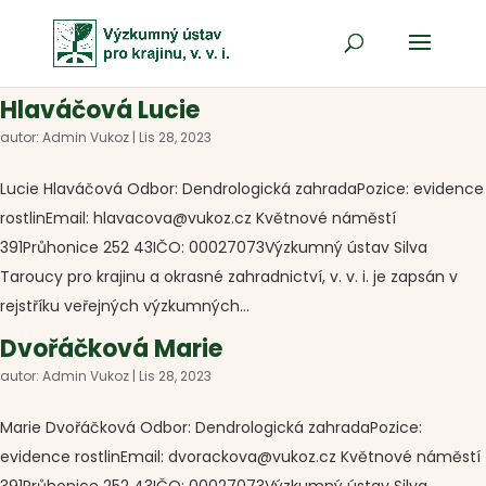
Hlaváčová Lucie
autor:
Admin Vukoz
|
Lis 28, 2023
Lucie Hlaváčová Odbor: Dendrologická zahradaPozice: evidence
rostlinEmail: hlavacova@vukoz.cz Květnové náměstí
391Průhonice 252 43IČO: 00027073Výzkumný ústav Silva
Taroucy pro krajinu a okrasné zahradnictví, v. v. i. je zapsán v
rejstříku veřejných výzkumných...
Dvořáčková Marie
autor:
Admin Vukoz
|
Lis 28, 2023
Marie Dvořáčková Odbor: Dendrologická zahradaPozice:
evidence rostlinEmail: dvorackova@vukoz.cz Květnové náměstí