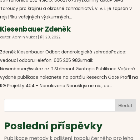
391Průhonice 252 43IČO: 00027073Výzkumný ústav Silva
Taroucy pro krajinu a okrasné zahradnictví, v. v. i. je zapsán v
rejstříku veřejných výzkumných...
Kiesenbauer Zdeněk
autor:
Admin Vukoz
|
Říj 20, 2022
Zdeněk Kiesenbauer Odbor: dendrologická zahradaPozice:
vedoucí odboruTelefon: 605 205 982Email:
kiesenbauer@vukoz.cz  Stáhnout životopis Publikace Veškeré
vydané publikace naleznete na portálu Research Gate Profil na
RG Projekty 404 - Nenalezeno Nenašli jsme nic, co...
Hledat
Poslední příspěvky
Publikace metody k odlišení topolu černého pro jeho