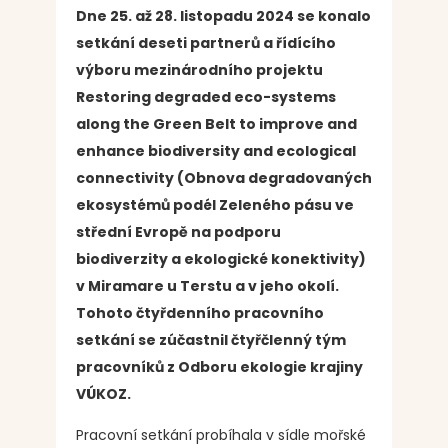
Dne 25. až 28. listopadu 2024 se konalo
setkání deseti partnerů a řídícího
výboru mezinárodního projektu
Restoring degraded eco-systems
along the Green Belt to improve and
enhance biodiversity and ecological
connectivity (Obnova degradovaných
ekosystémů podél Zeleného pásu ve
střední Evropě na podporu
biodiverzity a ekologické konektivity)
v Miramare u Terstu a v jeho okolí.
Tohoto čtyřdenního pracovního
setkání se zúčastnil čtyřčlenný tým
pracovníků z Odboru ekologie krajiny
VÚKOZ.
Pracovní setkání probíhala v sídle mořské