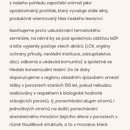
z našeho pohledu zapotřebí vnímat jako
opodstatněný protitlak, který vyvažuje stále silný,
produkčně orientovaný hlas českého lesnictví.
Navrhujeme proto uskutečnění tematického
semináře, na němž by se pod společnou záštitou MŽP
a MZe vyjasnily postoje všech aktérů (LČR, orgány
ochrany přírody, nevládní instituce, zastupitelstva
obcí, odborná a vědecká komunita) a společně se
hledalo konsenzuální řešení. Do té doby
doporučujeme v regionu zásadním způsobem omezit
těžby v porostech starších 100 let, pokud nebudou
realizovány s respektem k biologické hodnotě
stávajících porostů, tj. ponechávání skupin stromů i
jednotlivých stromů na dožití, ponechávání
dostatečného množství tlejícího dřeva v porostech v
různé tloušťkové struktuře, a to v mozaice, která