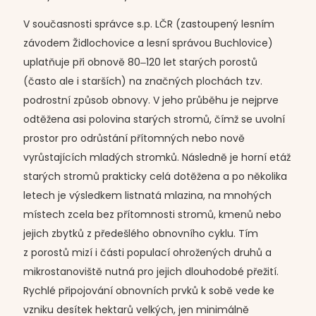
V současnosti správce s.p. LČR (zastoupený lesním
závodem Židlochovice a lesní správou Buchlovice)
uplatňuje při obnově 80‒120 let starých porostů
(často ale i starších) na značných plochách tzv.
podrostní způsob obnovy. V jeho průběhu je nejprve
odtěžena asi polovina starých stromů, čímž se uvolní
prostor pro odrůstání přítomných nebo nově
vyrůstajících mladých stromků. Následně je horní etáž
starých stromů prakticky celá dotěžena a po několika
letech je výsledkem listnatá mlazina, na mnohých
místech zcela bez přítomnosti stromů, kmenů nebo
jejich zbytků z předešlého obnovního cyklu. Tím
z porostů mizí i části populací ohrožených druhů a
mikrostanoviště nutná pro jejich dlouhodobé přežití.
Rychlé připojování obnovních prvků k sobě vede ke
vzniku desítek hektarů velkých, jen minimálně