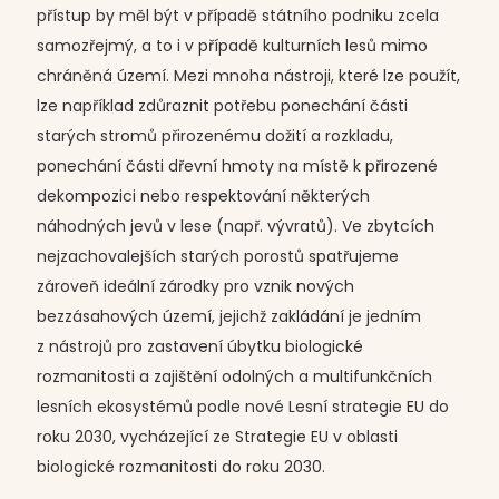
přístup by měl být v případě státního podniku zcela
samozřejmý, a to i v případě kulturních lesů mimo
chráněná území. Mezi mnoha nástroji, které lze použít,
lze například zdůraznit potřebu ponechání části
starých stromů přirozenému dožití a rozkladu,
ponechání části dřevní hmoty na místě k přirozené
dekompozici nebo respektování některých
náhodných jevů v lese (např. vývratů). Ve zbytcích
nejzachovalejších starých porostů spatřujeme
zároveň ideální zárodky pro vznik nových
bezzásahových území, jejichž zakládání je jedním
z nástrojů pro zastavení úbytku biologické
rozmanitosti a zajištění odolných a multifunkčních
lesních ekosystémů podle nové Lesní strategie EU do
roku 2030, vycházející ze Strategie EU v oblasti
biologické rozmanitosti do roku 2030.