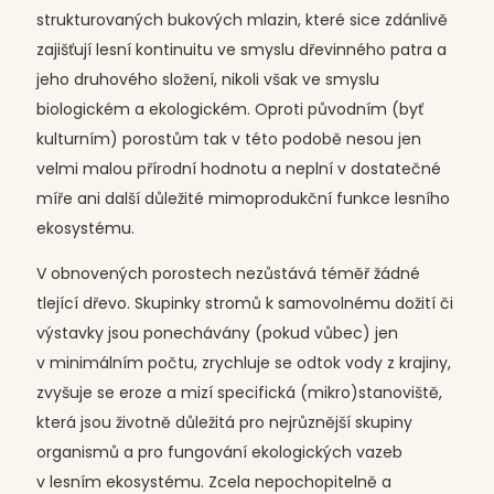
strukturovaných bukových mlazin, které sice zdánlivě
zajišťují lesní kontinuitu ve smyslu dřevinného patra a
jeho druhového složení, nikoli však ve smyslu
biologickém a ekologickém. Oproti původním (byť
kulturním) porostům tak v této podobě nesou jen
velmi malou přírodní hodnotu a neplní v dostatečné
míře ani další důležité mimoprodukční funkce lesního
ekosystému.
V obnovených porostech nezůstává téměř žádné
tlející dřevo. Skupinky stromů k samovolnému dožití či
výstavky jsou ponechávány (pokud vůbec) jen
v minimálním počtu, zrychluje se odtok vody z krajiny,
zvyšuje se eroze a mizí specifická (mikro)stanoviště,
která jsou životně důležitá pro nejrůznější skupiny
organismů a pro fungování ekologických vazeb
v lesním ekosystému. Zcela nepochopitelně a