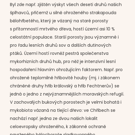
Byl zde např. zjištěn výskyt všech deseti druhů našich
šplhavců, přičemž u silně ohroženého strakapouda
bělohřbetého, který je vázaný na staré porosty
s přítomností mrtvého dřeva, hostí území asi 10 %
celostátní populace. Starší porosty jsou významné i
pro řadu lesních druhů sov a dalších dutinových
ptáků. Území hostí rovněž pestrá společenstva
mykorhizních druhů hub, pro něž je intenzivní lesní
hospodaření hlavním ohrožujícím faktorem. Např. pro
ohrožené teplomilné hřibovité houby (mj. i zákonem
chráněné druhy hřib královský a hřib Fechtnerův) se
jedná o jedno z nejvýznamnějších moravských refugií.
V zachovalých bukových porostech je velmi bohatá i
mykobiota vázaná na tlející dřevo: ve Chřibech se
nachází např. jedna ze dvou našich lokalit
celoevropsky ohroženého, k zákonné ochraně
navrženého bělochoroše sladkovonného.