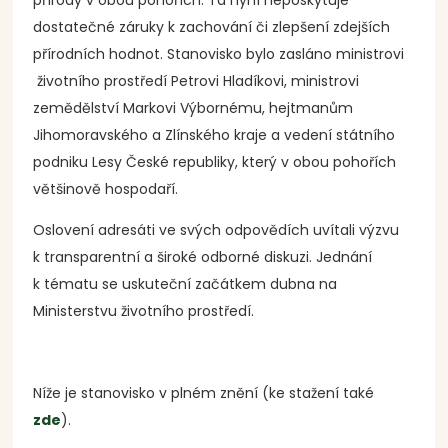
přírody v obou pohořích. Ta nyní neposkytuje
dostatečné záruky k zachování či zlepšení zdejších
přírodních hodnot. Stanovisko bylo zasláno ministrovi
životního prostředí Petrovi Hladíkovi, ministrovi
zemědělství Markovi Výbornému, hejtmanům
Jihomoravského a Zlínského kraje a vedení státního
podniku Lesy České republiky, který v obou pohořích
většinově hospodaří.
Oslovení adresáti ve svých odpovědích uvítali výzvu
k transparentní a široké odborné diskuzi. Jednání
k tématu se uskuteční začátkem dubna na
Ministerstvu životního prostředí.
Níže je stanovisko v plném znění (ke stažení také
zde
).