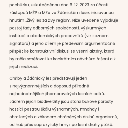
pochůzku, uskutečněnou dne 6. 12. 2023 za účasti
zástupců MŽP a MZe ve Ždánickém lese, iniciovanou
hnutím „Živý les za živý region“. Níže uvedené vyjadřuje
postoj řady odborných společností, výzkumných
institucí a akademických pracovníků (viz seznam
signatářů) a jeho cílem je především argumentačně
přispět ke konstruktivní diskusi se všemi aktéry, která
by měla směřovat ke konkrétním návrhům řešení a k
jejich realizaci.
Chřiby a Ždánický les představují jeden
z nejvýznamnějších a doposud přírodně
nejhodnotnějších jihomoravských lesních celků.
Jádrem jejich biodiverzity jsou starší bukové porosty
hostící pestrou škálu významných, mnohdy i
ohrožených a zákonem chráněných druhů organismů,
od hub přes saproxylický hmyz po lesní druhy ptáků.