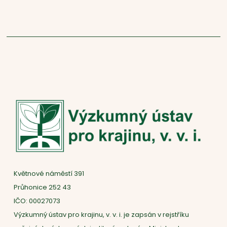
Květnové náměstí 391
Průhonice 252 43
IČO: 00027073
Výzkumný ústav pro krajinu, v. v. i. je zapsán v rejstříku