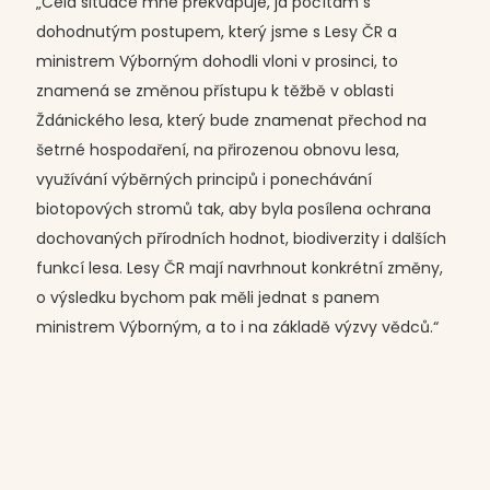
„Celá situace mne překvapuje, já počítám s
dohodnutým postupem, který jsme s Lesy ČR a
ministrem Výborným dohodli vloni v prosinci, to
znamená se změnou přístupu k těžbě v oblasti
Ždánického lesa, který bude znamenat přechod na
šetrné hospodaření, na přirozenou obnovu lesa,
využívání výběrných principů i ponechávání
biotopových stromů tak, aby byla posílena ochrana
dochovaných přírodních hodnot, biodiverzity i dalších
funkcí lesa. Lesy ČR mají navrhnout konkrétní změny,
o výsledku bychom pak měli jednat s panem
ministrem Výborným, a to i na základě výzvy vědců.“