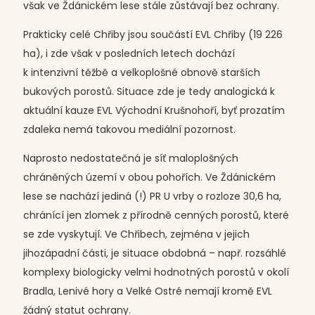
však ve Ždánickém lese stále zůstávají bez ochrany.
Prakticky celé Chřiby jsou součástí EVL Chřiby (19 226
ha), i zde však v posledních letech dochází
k intenzivní těžbě a velkoplošné obnově starších
bukových porostů. Situace zde je tedy analogická k
aktuální kauze EVL Východní Krušnohoří, byť prozatím
zdaleka nemá takovou mediální pozornost.
Naprosto nedostatečná je síť maloplošných
chráněných území v obou pohořích. Ve Ždánickém
lese se nachází jediná (!) PR U vrby o rozloze 30,6 ha,
chránící jen zlomek z přírodně cenných porostů, které
se zde vyskytují. Ve Chřibech, zejména v jejich
jihozápadní části, je situace obdobná – např. rozsáhlé
komplexy biologicky velmi hodnotných porostů v okolí
Bradla, Lenivé hory a Velké Ostré nemají kromě EVL
žádný statut ochrany.