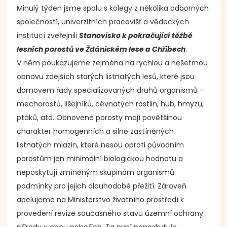
Minulý týden jsme spolu s kolegy z několika odborných
společností, univerzitních pracovišť a vědeckých
institucí zveřejnili
Stanovisko k pokračující těžbě
lesních porostů ve Ždánickém lese a Chřibech
.
V něm poukazujeme zejména na rychlou a nešetrnou
obnovu zdejších starých listnatých lesů, které jsou
domovem řady specializovaných druhů organismů –
mechorostů, lišejníků, cévnatých rostlin, hub, hmyzu,
ptáků, atd. Obnovené porosty mají povětšinou
charakter homogenních a silně zastíněných
listnatých mlazin, které nesou oproti původním
porostům jen minimální biologickou hodnotu a
neposkytují zmíněným skupinám organismů
podmínky pro jejich dlouhodobé přežití. Zároveň
apelujeme na Ministerstvo životního prostředí k
provedení revize současného stavu územní ochrany