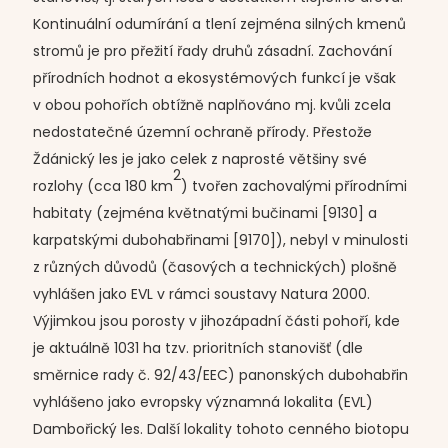
Kontinuální odumírání a tlení zejména silných kmenů
stromů je pro přežití řady druhů zásadní. Zachování
přírodních hodnot a ekosystémových funkcí je však
v obou pohořích obtížně naplňováno mj. kvůli zcela
nedostatečné územní ochraně přírody. Přestože
Ždánický les je jako celek z naprosté většiny své
2
rozlohy (cca 180 km
) tvořen zachovalými přírodními
habitaty (zejména květnatými bučinami [9130] a
karpatskými dubohabřinami [9170]), nebyl v minulosti
z různých důvodů (časových a technických) plošně
vyhlášen jako EVL v rámci soustavy Natura 2000.
Výjimkou jsou porosty v jihozápadní části pohoří, kde
je aktuálně 1031 ha tzv. prioritních stanovišť (dle
směrnice rady č. 92/43/EEC) panonských dubohabřin
vyhlášeno jako evropsky významná lokalita (EVL)
Dambořický les. Další lokality tohoto cenného biotopu