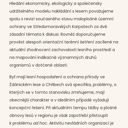
Hledání ekonomicky, ekologicky a společensky
udržitelného modelu nakládání s lesem považujeme
spolu s revizí současného stavu maloplošné územní
ochrany ve Středomoravských Karpatech za dvě
zásadní témata k diskusi. Rovněž doporučujeme
provést alespoň orientační terénní šetření zacílené na
aktuální zhodnocení zachovalosti lesního prostředí a
na mapování indikačně významných druhů
organismů v dotčené oblasti.
Byť mají lesní hospodaření a ochrana přírody ve
Ždánickém lese a Chřibech svá specifika, problémy, o
kterých se v tomto stanovisku zmiňujeme, mají
obecnější charakter a v ideálním případě vyžadují
koncepční řešení. Při aktuálním tempu těžby a plošné
obnovy lesů v regionu je však zapotřebí přistoupit
k problému
ad hoc
. Aktivitu nevládních organizací je