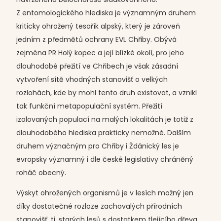
Z entomologického hlediska je významným druhem
kriticky ohrožený tesařík alpský, který je zároveň
jedním z předmětů ochrany EVL Chřiby. Obývá
zejména PR Holý kopec a její blízké okolí, pro jeho
dlouhodobé přežití ve Chřibech je však zásadní
vytvoření sítě vhodných stanovišť o velkých
rozlohách, kde by mohl tento druh existovat, a vznikl
tak funkční metapopulační systém. Přežití
izolovaných populací na malých lokalitách je totiž z
dlouhodobého hlediska prakticky nemožné. Dalším
druhem význačným pro Chřiby i Ždánický les je
evropsky významný i dle české legislativy chráněný
roháč obecný.
Výskyt ohrožených organismů je v lesích možný jen
díky dostatečné rozloze zachovalých přírodních
stanovišť, tj. starých lesů s dostatkem tlejícího dřeva.