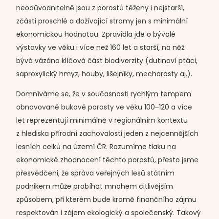
neodůvodnitelně jsou z porostů těženy i nejstarší,
zčásti proschlé a dožívající stromy jen s minimální
ekonomickou hodnotou. Zpravidla jde o bývalé
výstavky ve věku i více než 160 let a starší, na něž
bývá vázána klíčová část biodiverzity (dutinoví ptáci,
saproxylický hmyz, houby, lišejníky, mechorosty aj.).
Domníváme se, že v současnosti rychlým tempem
obnovované bukové porosty ve věku 100‒120 a více
let reprezentují minimálně v regionálním kontextu
z hlediska přírodní zachovalosti jeden z nejcennějších
lesních celků na území ČR. Rozumíme tlaku na
ekonomické zhodnocení těchto porostů, přesto jsme
přesvědčeni, že správa veřejných lesů státním
podnikem může probíhat mnohem citlivějším
způsobem, při kterém bude kromě finančního zájmu
respektován i zájem ekologický a společenský. Takový