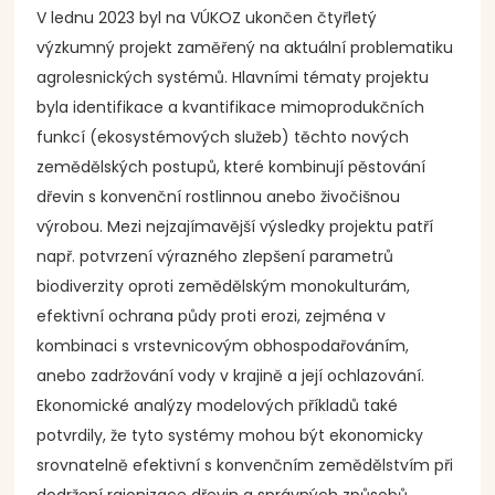
V lednu 2023 byl na VÚKOZ ukončen čtyřletý
výzkumný projekt zaměřený na aktuální problematiku
agrolesnických systémů. Hlavními tématy projektu
byla identifikace a kvantifikace mimoprodukčních
funkcí (ekosystémových služeb) těchto nových
zemědělských postupů, které kombinují pěstování
dřevin s konvenční rostlinnou anebo živočišnou
výrobou. Mezi nejzajímavější výsledky projektu patří
např. potvrzení výrazného zlepšení parametrů
biodiverzity oproti zemědělským monokulturám,
efektivní ochrana půdy proti erozi, zejména v
kombinaci s vrstevnicovým obhospodařováním,
anebo zadržování vody v krajině a její ochlazování.
Ekonomické analýzy modelových příkladů také
potvrdily, že tyto systémy mohou být ekonomicky
srovnatelně efektivní s konvenčním zemědělstvím při