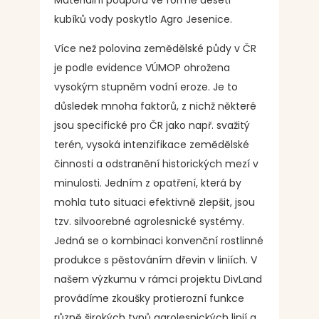
Materiální podporu ve formě deseti
kubíků vody poskytlo Agro Jesenice.
Více než polovina zemědělské půdy v ČR
je podle evidence VÚMOP ohrožena
vysokým stupněm vodní eroze. Je to
důsledek mnoha faktorů, z nichž některé
jsou specifické pro ČR jako např. svažitý
terén, vysoká intenzifikace zemědělské
činnosti a odstranění historických mezí v
minulosti. Jedním z opatření, která by
mohla tuto situaci efektivně zlepšit, jsou
tzv. silvoorebné agrolesnické systémy.
Jedná se o kombinaci konvenční rostlinné
produkce s pěstováním dřevin v liniích. V
našem výzkumu v rámci projektu DivLand
provádíme zkoušky protierozní funkce
různě širokých typů agrolesnických linií a