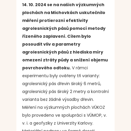
14. 10. 2024 se na našich výzkumných
plochách na Michovkách uskutečnilo
měření protierozní efektivity
agrolesnických pásů pomocí metody
řízeného zaplavení. Cílem bylo
posoudit vliv a parametry
agrolesnických pásů z hlediska míry
omezení ztráty půdy a snížení objemu
povrchového odtoku.
V rámci
experimentu byly ověřeny tři varianty:
agrolesnický pás dřevin široký 6 metrů,
agrolesnický pás široký 2 metry a kontrolní
varianta bez žádné výsadby dřevin.
Měření na výzkumných plochách VÚKOZ
bylo provedeno ve spolupráci s VÚMOP, v.
v. i. a geofyziky z Univerzity Karlovy.