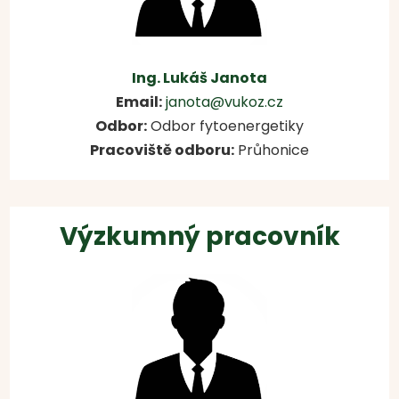
Ing. Lukáš Janota
Email:
janota@vukoz.cz
Odbor:
Odbor fytoenergetiky
Pracoviště odboru:
Průhonice
Výzkumný pracovník