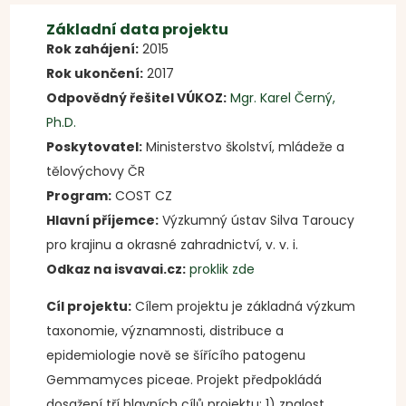
Základní data projektu
Rok zahájení:
2015
Rok ukončení:
2017
Odpovědný řešitel VÚKOZ:
Mgr. Karel Černý,
Ph.D.
Poskytovatel:
Ministerstvo školství, mládeže a
tělovýchovy ČR
Program:
COST CZ
Hlavní příjemce:
Výzkumný ústav Silva Taroucy
pro krajinu a okrasné zahradnictví, v. v. i.
Odkaz na isvavai.cz:
proklik zde
Cíl projektu:
Cílem projektu je základná výzkum
taxonomie, významnosti, distribuce a
epidemiologie nově se šířícího patogenu
Gemmamyces piceae. Projekt předpokládá
dosažení tří hlavních cílů projektu: 1) znalost