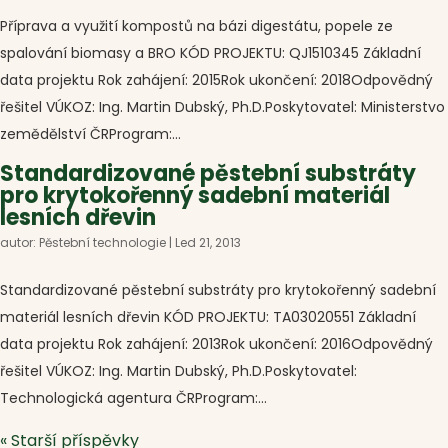
Příprava a využití kompostů na bázi digestátu, popele ze
spalování biomasy a BRO KÓD PROJEKTU: QJ1510345 Základní
data projektu Rok zahájení: 2015Rok ukončení: 2018Odpovědný
řešitel VÚKOZ: Ing. Martin Dubský, Ph.D.Poskytovatel: Ministerstvo
zemědělství ČRProgram:...
Standardizované pěstební substráty
pro krytokořenný sadební materiál
lesních dřevin
autor:
Pěstební technologie
|
Led 21, 2013
Standardizované pěstební substráty pro krytokořenný sadební
materiál lesních dřevin KÓD PROJEKTU: TA03020551 Základní
data projektu Rok zahájení: 2013Rok ukončení: 2016Odpovědný
řešitel VÚKOZ: Ing. Martin Dubský, Ph.D.Poskytovatel:
Technologická agentura ČRProgram:...
« Starší příspěvky