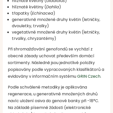
hlíznaté květiny (
Gladiolus
)
hlíznaté květiny
(
Dahlia
)
třapatky (
Echinacea
)
generativně množené druhy květin (letničky,
dvouletky, trvalky)
vegetativně množené druhy květin (letničky,
trvalky, chryzantémy)
Při shromažďování genofondů se vychází z
obecné zásady uchovat především domácí
sortimenty. Následně jsou jednotlivé položky
popisovány podle vypracovaných klasifikátorů a
evidovány v informačním systému
GRIN Czech
.
Podle schválené metodiky je aplikována
regenerace, u generativně množených druhů
navíc uložení osiva do genové banky při -18°C.
Na základě písemné žádosti (elektronické