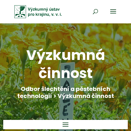
Výzkumná
činnost
Odbor šlechtění a pěstebních
technologií > Výzkumná činnost