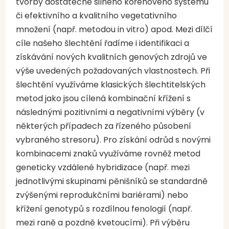
tvorby dostatečně silného kořenového systému
či efektivního a kvalitního vegetativního
množení (např. metodou in vitro) apod. Mezi dílčí
cíle našeho šlechtění řadíme i identifikaci a
získávání nových kvalitních genových zdrojů ve
výše uvedených požadovaných vlastnostech. Při
šlechtění využíváme klasických šlechtitelských
metod jako jsou cílená kombinační křížení s
následnými pozitivními a negativními výběry (v
některých případech za řízeného působení
vybraného stresoru). Pro získání odrůd s novými
kombinacemi znaků využíváme rovněž metod
geneticky vzdálené hybridizace (např. mezi
jednotlivými skupinami pěnišníků se standardně
zvýšenými reprodukčními bariérami) nebo
křížení genotypů s rozdílnou fenologií (např.
mezi raně a pozdně kvetoucími). Při výběru