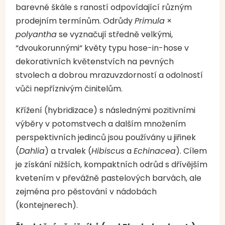
barevné škále s raností odpovídající různým
prodejním termínům. Odrůdy
Primula
×
polyantha
se vyznačují středně velkými,
“dvoukorunnými“ květy typu hose-in-hose v
dekorativních květenstvích na pevných
stvolech a dobrou mrazuvzdorností a odolností
vůči nepříznivým činitelům.
Křížení (hybridizace) s následnými pozitivními
výběry v potomstvech a dalším množením
perspektivních jedinců jsou používány u jiřinek
(
Dahlia
) a trvalek (
Hibiscus
a
Echinacea
). Cílem
je získání nižších, kompaktních odrůd s dřívějším
kvetením v převážně pastelových barvách, ale
zejména pro pěstování v nádobách
(kontejnerech).