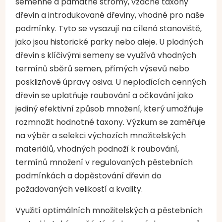
semenné a památné stromy, vzácné taxony
dřevin a introdukované dřeviny, vhodné pro naše
podmínky. Tyto se vysazují na cílená stanoviště,
jako jsou historické parky nebo aleje. U plodných
dřevin s klíčivými semeny se využívá vhodných
termínů sběrů semen, přímých výsevů nebo
posklizňové úpravy osiva. U neplodících cenných
dřevin se uplatňuje roubování a očkování jako
jediný efektivní způsob množení, který umožňuje
rozmnožit hodnotné taxony. Výzkum se zaměřuje
na výběr a selekci výchozích množitelských
materiálů, vhodných podnoží k roubování,
termínů množení v regulovaných pěstebních
podmínkách a dopěstování dřevin do
požadovaných velikostí a kvality.
Využití optimálních množitelských a pěstebních