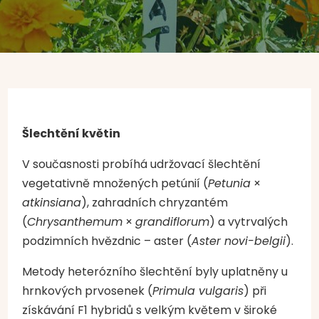
Šlechtění květin
V současnosti probíhá udržovací šlechtění
vegetativně množených petúnií (
Petunia
×
atkinsiana
), zahradních chryzantém
(
Chrysanthemum
×
grandiflorum
) a vytrvalých
podzimních hvězdnic – aster (
Aster novi-belgii
).
Metody heterózního šlechtění byly uplatněny u
hrnkových prvosenek (
Primula vulgaris
) při
získávání F1 hybridů s velkým květem v široké