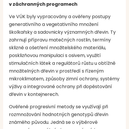
v záchranných programech
Ve VÚK byly vypracovány a ověřeny postupy
generativního a vegetativního množení
školkařsky a sadovnicky významných dřevin. Ty
zahrnují přípravu matečných rostlin, termíny
sklizně a ošetření množitelského materiálu,
posklizňovou manipulaci s osivem, využití
stimulačních látek a regulátorů růstu u obtížně
množitelných dřevin v prostředí s řízeným
mikroklimatem, způsoby zimní ochrany, systémy
výživy a integrované ochrany při dopěstování
dřevin v kontejnerech.
Ověřené progresivní metody se využívají při
rozmnožování hodnotných genotypů dřevin
známého původu. Jedná se o výběrové