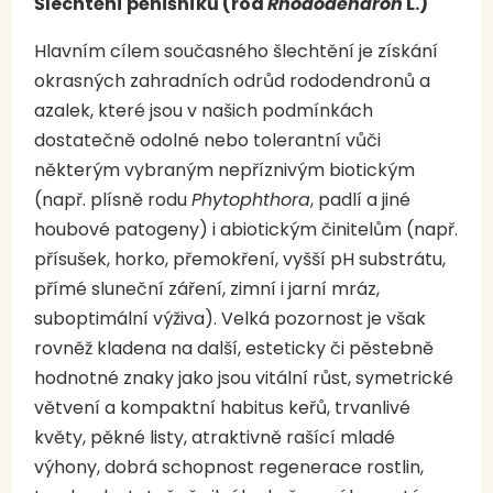
Šlechtění pěnišníků (rod
Rhododendron
L.)
Hlavním cílem současného šlechtění je získání
okrasných zahradních odrůd rododendronů a
azalek, které jsou v našich podmínkách
dostatečně odolné nebo tolerantní vůči
některým vybraným nepříznivým biotickým
(např. plísně rodu
Phytophthora
, padlí a jiné
houbové patogeny) i abiotickým činitelům (např.
přísušek, horko, přemokření, vyšší pH substrátu,
přímé sluneční záření, zimní i jarní mráz,
suboptimální výživa). Velká pozornost je však
rovněž kladena na další, esteticky či pěstebně
hodnotné znaky jako jsou vitální růst, symetrické
větvení a kompaktní habitus keřů, trvanlivé
květy, pěkné listy, atraktivně rašící mladé
výhony, dobrá schopnost regenerace rostlin,