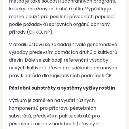
metod je také součástí záchranných programů
kriticky ohrožených druhů rostlin. Výpěstky je
možné použít pro posílení původních populací
podle požadavků správních orgánů ochrany
přírody (CHKO, NP).
V areálu ústavu se zakládají trvalé genofondové
výsadby především domácích druhů a kultivarů
dřevin. Dále se zakládají referenční výsadby
nových kultivarů dřevin pro udělení ochranných
práv k odrůdě dle legislativních podmínek ČR.
Pěstební substráty a systémy výživy rostlin
Výzkum je zaměřen na využití různých
komponentů pro přípravu pěstebních
substrátů, především pak substrátů pro
pěstování rostlin v nádobách (dřeviny v