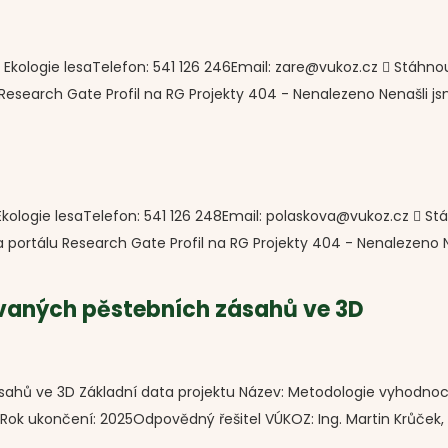
Ekologie lesaTelefon: 541 126 246Email: zare@vukoz.cz  Stáhnou
esearch Gate Profil na RG Projekty 404 - Nenalezeno Nenašli jsme
Ekologie lesaTelefon: 541 126 248Email: polaskova@vukoz.cz  St
a portálu Research Gate Profil na RG Projekty 404 - Nenalezeno 
vaných pěstebních zásahů ve 3D
ahů ve 3D Základní data projektu Název: Metodologie vyhodno
ok ukončení: 2025Odpovědný řešitel VÚKOZ: Ing. Martin Krůček,