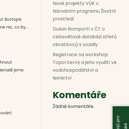
Nové projekty VÚK v
Národním programu Životní
prostředí
t životopis
 nic, co by...
Dušan Romportl v ČT o
celosvětové databázi střetů
obratlovců s vozidly
Registrace na workshop:
Topol černý a jeho využití ve
áhnout
vodohospodářství a
Nenašli jsme
lesnictví
Komentáře
Žádné komentáře.
cování