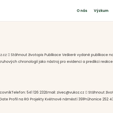
O nás
Výzkum
koz.cz  Stáhnout životopis Publikace Veškeré vydané publikace n
ruhových chronologií jako nástroj pro evidenci a predikci reakce 
acovníkTelefon: 541 126 232Email: zivec@vukoz.cz  Stáhnout živo
ate Profil na RG Projekty Květnové náměstí 391Průhonice 252 43I