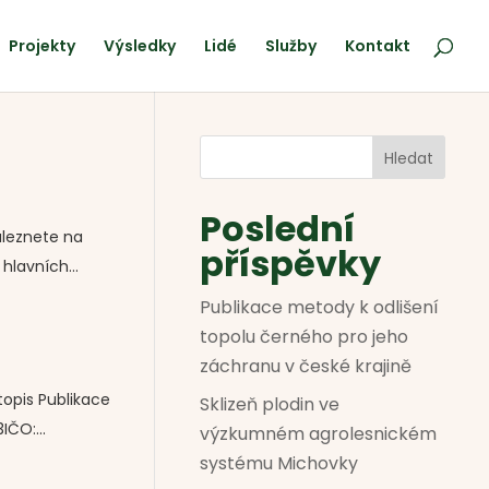
Projekty
Výsledky
Lidé
Služby
Kontakt
Hledat
Poslední
aleznete na
příspěvky
hlavních...
Publikace metody k odlišení
topolu černého pro jeho
záchranu v české krajině
topis Publikace
Sklizeň plodin ve
ČO:...
výzkumném agrolesnickém
systému Michovky