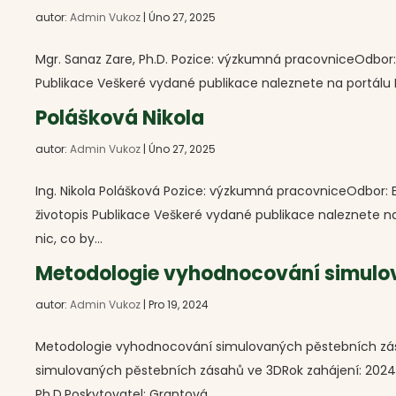
autor:
Admin Vukoz
|
Úno 27, 2025
Mgr. Sanaz Zare, Ph.D. Pozice: výzkumná pracovniceOdbor: 
Publikace Veškeré vydané publikace naleznete na portálu R
Polášková Nikola
autor:
Admin Vukoz
|
Úno 27, 2025
Ing. Nikola Polášková Pozice: výzkumná pracovniceOdbor: 
životopis Publikace Veškeré vydané publikace naleznete n
nic, co by...
Metodologie vyhodnocování simulo
autor:
Admin Vukoz
|
Pro 19, 2024
Metodologie vyhodnocování simulovaných pěstebních zás
simulovaných pěstebních zásahů ve 3DRok zahájení: 2024R
Ph.D.Poskytovatel: Grantová...